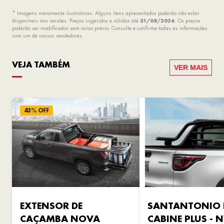
* Imagens meramente ilustrativas. Alguns itens apresentados poderão não estar
disponíveis nas versões. Preços sugeridos e válidos até
31/08/2026
. Os preços
poderão ser modificados sem aviso prévio. Consulte e confirme todas as informações
com um de nossos vendedores.
VEJA TAMBÉM
VER MAIS
43% OFF
EXTENSOR DE
SANTANTONIO 
CAÇAMBA NOVA
CABINE PLUS - 