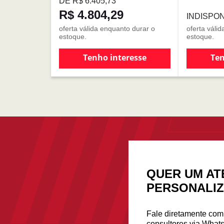
DE R$ 6.405,73
R$ 4.804,29
INDISPO
oferta válida enquanto durar o
oferta váli
estoque.
estoque.
Tenho interesse
Ten
QUER UM AT
PERSONALI
Fale diretamente co
consultores via What