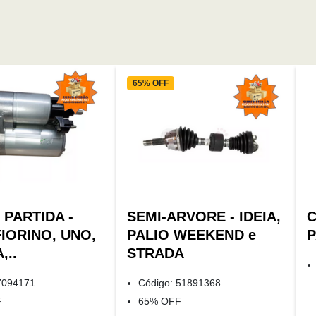
65% OFF
PARTIDA -
SEMI-ARVORE - IDEIA,
C
FIORINO, UNO,
PALIO WEEKEND e
P
,..
STRADA
7094171
Código: 51891368
F
65% OFF