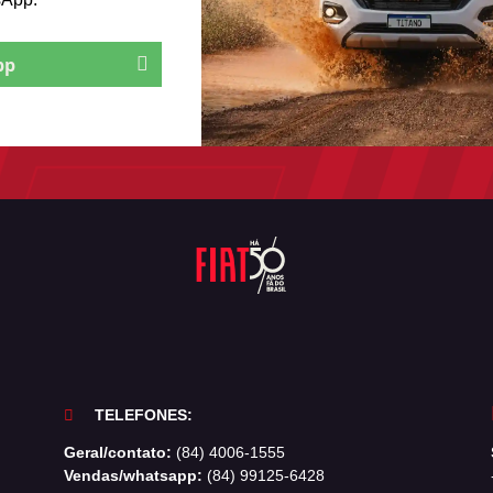
pp
TELEFONES:
Geral/contato:
(84) 4006-1555
Vendas/whatsapp:
(84) 99125-6428