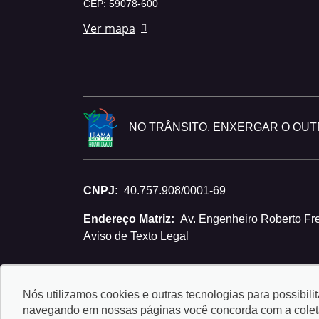
CEP: 59078-600
Ver mapa
NO TRÂNSITO, ENXERGAR O OUTR
CNPJ:
40.757.908/0001-69
Endereço Matriz:
Av. Engenheiro Roberto Fre
Aviso de Texto Legal
Nós utilizamos cookies e outras tecnologias para possibili
navegando em nossas páginas você concorda com a coleta 