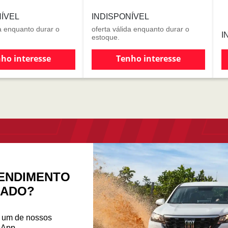
NÍVEL
INDISPONÍVEL
da enquanto durar o
oferta válida enquanto durar o
I
estoque.
ho interesse
Tenho interesse
ENDIMENTO
ZADO?
m um de nossos
sApp.