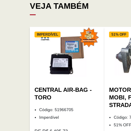
VEJA TAMBÉM
IMPERDÍVEL
51% OFF
CENTRAL AIR-BAG -
MOTOR 
TORO
MOBI, 
STRADA
Código: 51966705
Imperdível
Código: 
51% OF