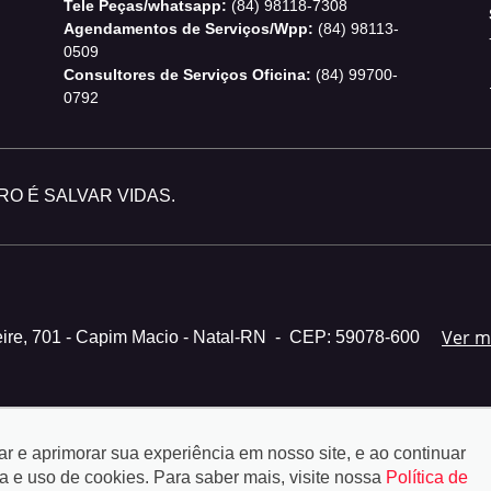
Tele Peças/whatsapp:
(84) 98118-7308
Agendamentos de Serviços/Wpp:
(84) 98113-
0509
Consultores de Serviços Oficina:
(84) 99700-
0792
O É SALVAR VIDAS.
Ver 
ire, 701 - Capim Macio - Natal-RN
-
CEP: 59078-600
tar e aprimorar sua experiência em nosso site, e ao continuar
e uso de cookies. Para saber mais, visite nossa
Política de