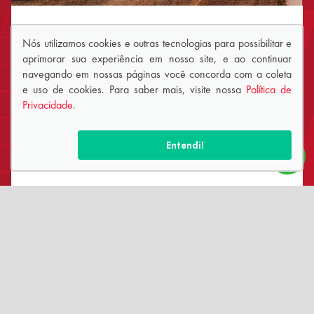
QUER UM ATENDIMENTO
Nós utilizamos cookies e outras tecnologias para possibilitar e
PERSONALIZADO?
aprimorar sua experiência em nosso site, e ao continuar
navegando em nossas páginas você concorda com a coleta
e uso de cookies. Para saber mais, visite nossa
Política de
Fale diretamente com um de nossos consultores via
Privacidade
.
WhatsApp.
Entendi!
Falar por Whatsapp
SIGA-NOS: